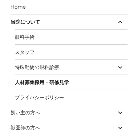
Home
サ
当院について
ブ
メ
ニ
眼科手術
ュ
ー
を
スタッフ
展
開
サ
特殊動物の眼科診療
ブ
メ
ニ
人材募集採用・研修見学
ュ
ー
を
プライバシーポリシー
展
開
サ
飼い主の方へ
ブ
メ
ニ
サ
獣医師の方へ
ュ
ブ
ー
メ